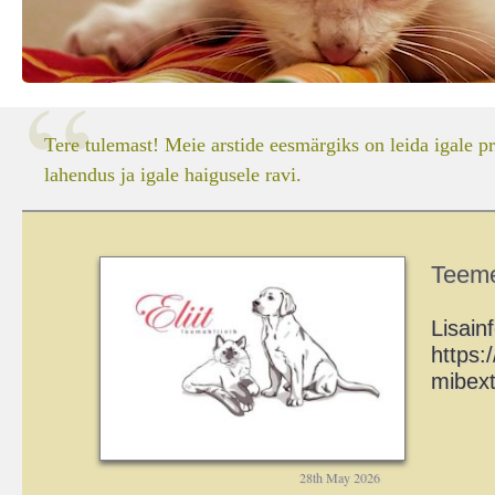
Tere tulemast! Meie arstide eesmärgiks on leida igale p
lahendus ja igale haigusele ravi.
Teeme
Lisain
https
mibex
28th May 2026