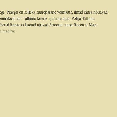
i! Praegu on selleks suurepärane võimalus, ilmad lausa nõuavad
lemmikuid ka! Tallinna koerte ujumiskohad: Põhja-Tallinna
bersti linnaosa koerad ujuvad Stroomi ranna Rocca al Mare
e reading