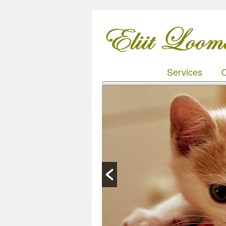
Services
O