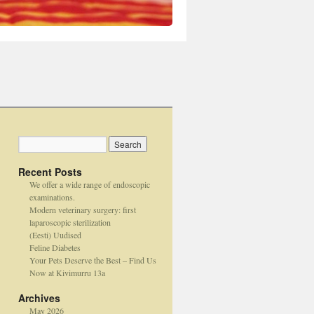
Recent Posts
We offer a wide range of endoscopic
examinations.
Modern veterinary surgery: first
laparoscopic sterilization
(Eesti) Uudised
Feline Diabetes
Your Pets Deserve the Best – Find Us
Now at Kivimurru 13a
Archives
May 2026