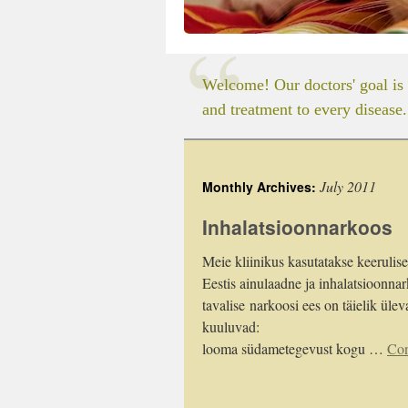
Welcome! Our doctors' goal is 
and treatment to every disease.
July 2011
Monthly Archives:
Inhalatsioonnarkoos
Meie kliinikus kasutatakse keerulis
Eestis ainulaadne ja inhalatsioonnar
tavalise narkoosi ees on täielik üle
kuuluvad: 1.EKG-
looma südametegevust kogu …
Con