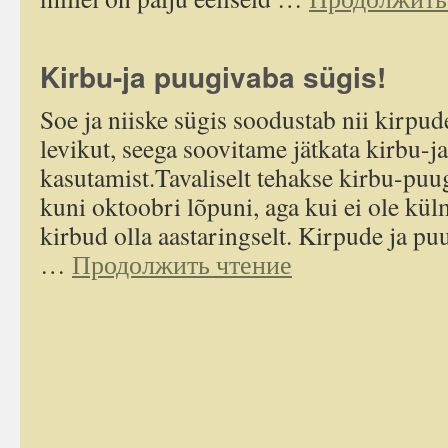
Kirbu-ja puugivaba sügis!
Soe ja niiske sügis soodustab nii kirpu
levikut, seega soovitame jätkata kirbu-j
kasutamist.Tavaliselt tehakse kirbu-puugi
kuni oktoobri lõpuni, aga kui ei ole külm
kirbud olla aastaringselt. Kirpude ja p
…
Продолжить чтение