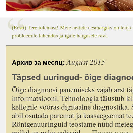
(Eesti) Tere tulemast! Meie arstide eesmärgiks on leida 
probleemile lahendus ja igale haigusele ravi.
August 2015
Архив за месяц:
Täpsed uuringud- õige diagnoo
Õige diagnoosi panemiseks vajab arst tä
informatsiooni. Tehnoloogia täiustub kii
kellegile võõras digitaalne diagnostika.
abil osutada paremat ja kaasaegsemat te
Röntgenuuringuid teostame nüüd meiegi 
millel on palju eeliseid …
Продолжить