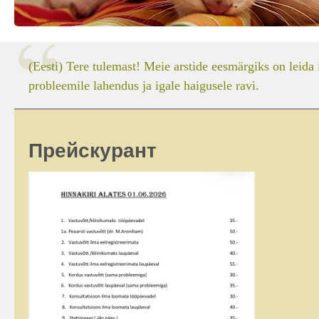
(Eesti) Tere tulemast! Meie arstide eesmärgiks on leida 
probleemile lahendus ja igale haigusele ravi.
Прейскурант