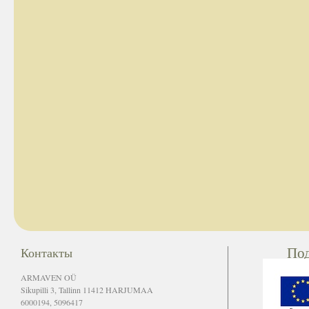
По
Контакты
ARMAVEN OÜ
Sikupilli 3, Tallinn 11412 HARJUMAA
6000194, 5096417