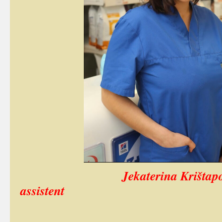
Jekaterina Krištapovitš
assis