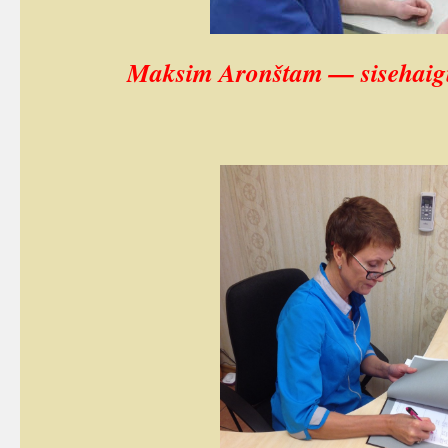
Maksim Aronštam — sisehaigu