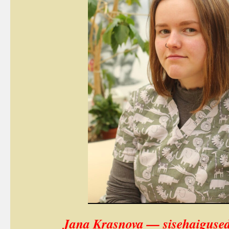
Jana Krasnova — sisehaigused