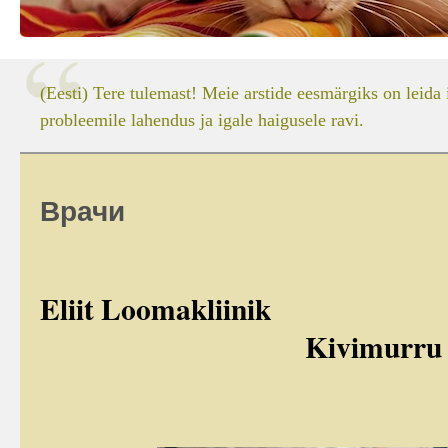
(Eesti) Tere tulemast! Meie arstide eesmärgiks on leida 
probleemile lahendus ja igale haigusele ravi.
Врачи
Eliit Looma
Kivimurru 13a, T