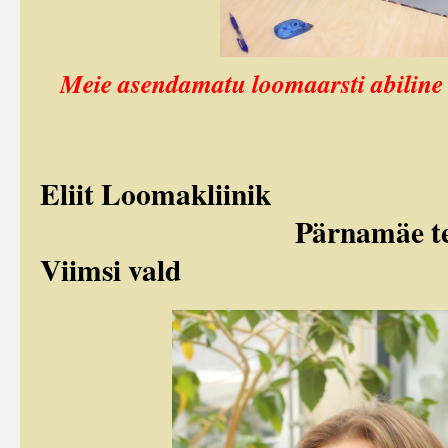
Meie asendamatu loomaarsti abiline 
Eliit Looma
Pärnamäe tee 4a, 
Viimsi vald