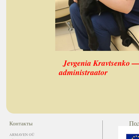
Jevgenia Kravtsenko — l
adminis
По
Контакты
ARMAVEN OÜ