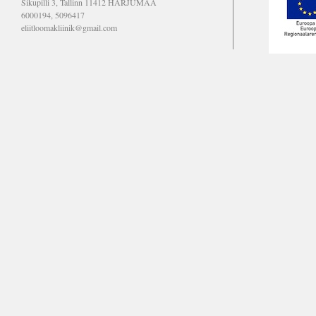
Sikupilli 3, Tallinn 11412 HARJUMAA
6000194, 5096417
eliitloomakliinik@gmail.com