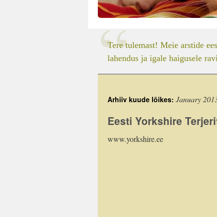
Tere tulemast! Meie arstide ee
lahendus ja igale haigusele ravi
January 201
Arhiiv kuude lõikes:
Eesti Yorkshire Terjer
www.yorkshire.ee