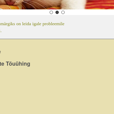
smärgiks on leida igale probleemile
.
3
ite Tõuühing