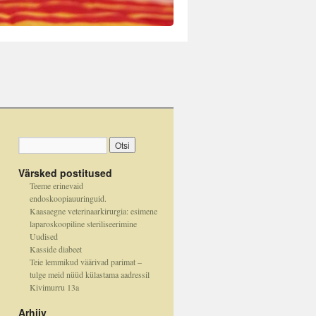
Värsked postitused
Teeme erinevaid
endoskoopiauuringuid.
Kaasaegne veterinaarkirurgia: esimene
laparoskoopiline steriliseerimine
Uudised
Kasside diabeet
Teie lemmikud väärivad parimat –
tulge meid nüüd külastama aadressil
Kivimurru 13a
Arhiiv