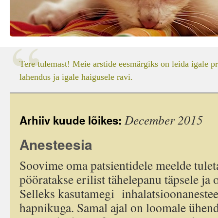
Tere tulemast! Meie arstide eesmärgiks on leida igale p
lahendus ja igale haigusele ravi.
December 2015
Arhiiv kuude lõikes:
Anesteesia
Soovime oma patsientidele meelde tuleta
pööratakse erilist tähelepanu täpsele ja 
Selleks kasutamegi inhalatsioonanestees
hapnikuga. Samal ajal on loomale ühend