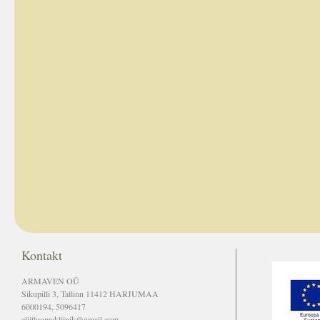
Kontakt
ARMAVEN OÜ
Sikupilli 3, Tallinn 11412 HARJUMAA
6000194, 5096417
eliitloomakliinik@gmail.com