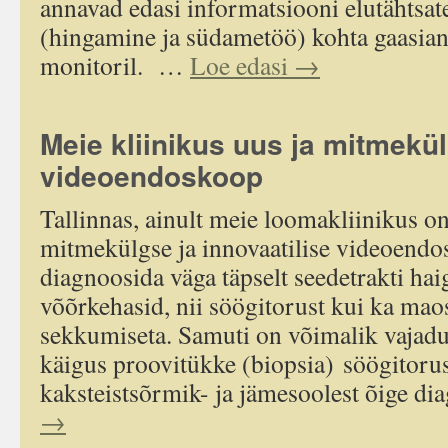
annavad edasi informatsiooni elutähtsat
(hingamine ja südametöö) kohta gaasian
monitoril. …
Loe edasi
→
Meie kliinikus uus ja mitmekü
videoendoskoop
Tallinnas, ainult meie loomakliinikus o
mitmekülgse ja innovaatilise videoendo
diagnoosida väga täpselt seedetrakti ha
võõrkehasid, nii söögitorust kui ka maos
sekkumiseta. Samuti on võimalik vajadu
käigus proovitükke (biopsia) söögitorus
kaksteistsõrmik- ja jämesoolest õige d
→