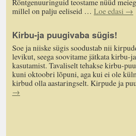
Röntgenuuringuid teostame nüüd meiegi 
millel on palju eeliseid …
Loe edasi
→
Kirbu-ja puugivaba sügis!
Soe ja niiske sügis soodustab nii kirpu
levikut, seega soovitame jätkata kirbu-j
kasutamist. Tavaliselt tehakse kirbu-puug
kuni oktoobri lõpuni, aga kui ei ole külm
kirbud olla aastaringselt. Kirpude ja 
→