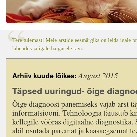
Tere tulemast! Meie arstide eesmärgiks on leida igale p
lahendus ja igale haigusele ravi.
August 2015
Arhiiv kuude lõikes:
Täpsed uuringud- õige diagnoo
Õige diagnoosi panemiseks vajab arst tä
informatsiooni. Tehnoloogia täiustub kii
kellegile võõras digitaalne diagnostika.
abil osutada paremat ja kaasaegsemat te