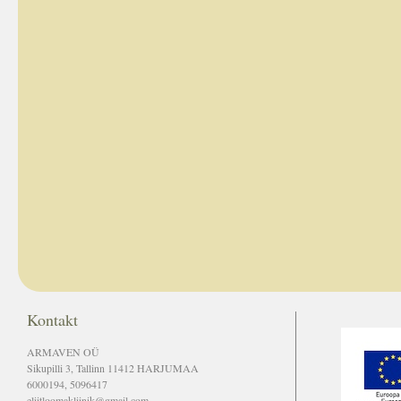
Kontakt
ARMAVEN OÜ
Sikupilli 3, Tallinn 11412 HARJUMAA
6000194, 5096417
eliitloomakliinik@gmail.com