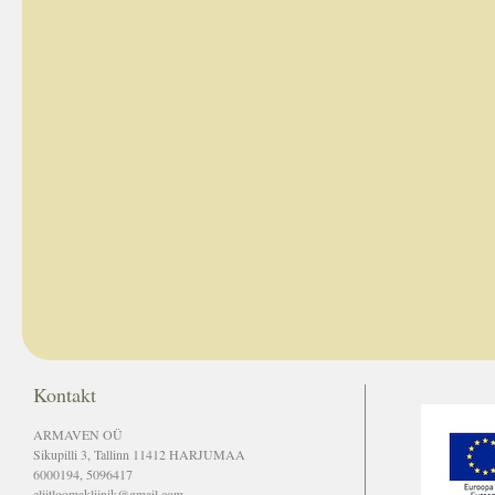
Kontakt
ARMAVEN OÜ
Sikupilli 3, Tallinn 11412 HARJUMAA
6000194, 5096417
eliitloomakliinik@gmail.com