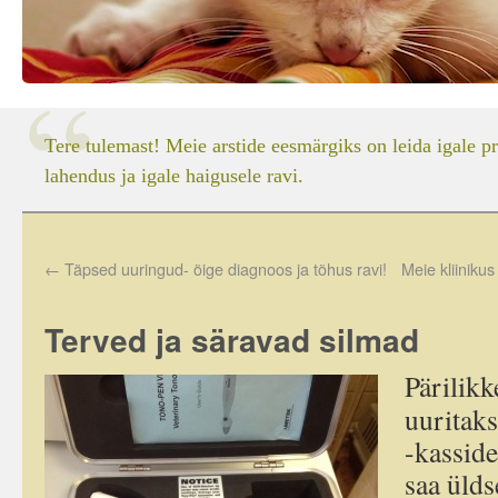
Tere tulemast! Meie arstide eesmärgiks on leida igale p
lahendus ja igale haigusele ravi.
←
Täpsed uuringud- õige diagnoos ja tõhus ravi!
Meie kliiniku
Terved ja säravad silmad
Pärilikk
uuritaks
-kasside
saa ülds