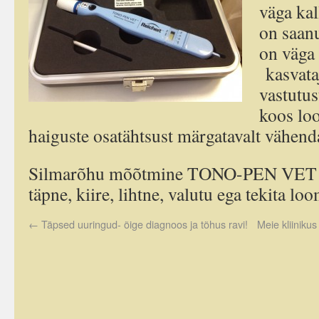
väga kal
on saan
on väga 
kasvataj
vastutus
koos lo
haiguste osatähtsust märgatavalt vähend
Silmarõhu mõõtmine TONO-PEN VET 
täpne, kiire, lihtne, valutu ega tekita lo
←
Täpsed uuringud- õige diagnoos ja tõhus ravi!
Meie kliiniku