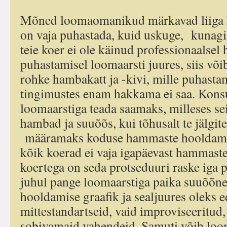
Mõned loomaomanikud märkavad liiga hi
on vaja puhastada, kuid uskuge, kunagi e
teie koer ei ole käinud professionaalse
puhastamisel loomaarsti juures, siis või
rohke hambakatt ja -kivi, mille puhasta
tingimustes enam hakkama ei saa. Kons
loomaarstiga teada saamaks, milleses sei
hambad ja suuõõs, kui tõhusalt te jälgit
määramaks koduse hammaste hooldamise
kõik koerad ei vaja igapäevast hammast
koertega on seda protseduuri raske iga pä
juhul pange loomaarstiga paika suuõõn
hooldamise graafik ja sealjuures oleks e
mittestandartseid, vaid improviseeritud
sobivamaid vahendeid. Samuti võib loom