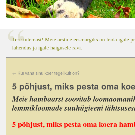
Tere tulemast! Meie arstide eesmärgiks on leida igale p
lahendus ja igale haigusele ravi.
←
Kui vana sinu koer tegelikult on?
5 põhjust, miks pesta oma ko
Meie hambaarst soovitab loomaomanike
lemmikloomade suuhügieeni tähtsusest 
5
põhjust, miks pesta oma koera ham