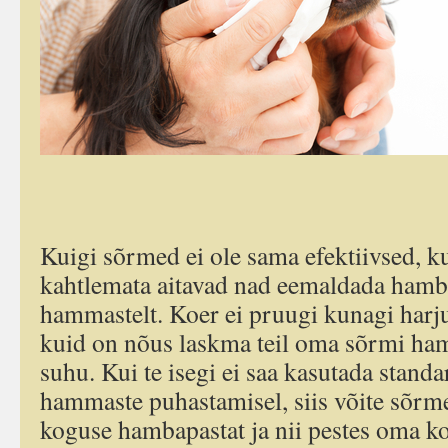
Kuigi sõrmed ei ole sama efektiivsed, ku
kahtlemata aitavad nad eemaldada hamb
hammastelt. Koer ei pruugi kunagi har
kuid on nõus laskma teil oma sõrmi ha
suhu. Kui te isegi ei saa kasutada stand
hammaste puhastamisel, siis võite sõrme
koguse hambapastat ja nii pestes oma 