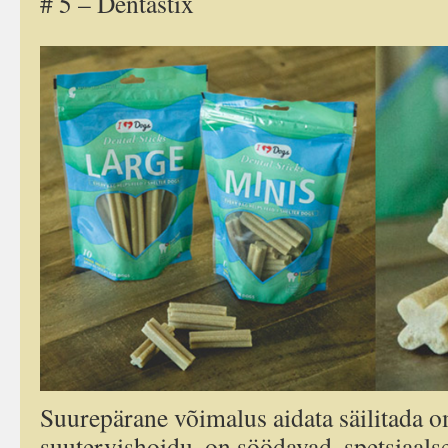
# 5 – Dentastix
Suurepärane võimalus aidata säilitada 
suutervishoidu, on söödavad, spetsiaal