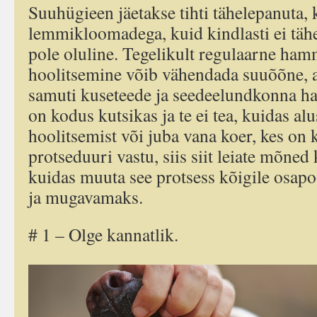
Suuhügieen jäetakse tihti tähelepanuta, 
lemmikloomadega, kuid kindlasti ei tähe
pole oluline. Tegelikult regulaarne ham
hoolitsemine võib vähendada suuõõne, 
samuti kuseteede ja seedeelundkonna haig
on kodus kutsikas ja te ei tea, kuidas a
hoolitsemist või juba vana koer, kes on k
protseduuri vastu, siis siit leiate mõne
kuidas muuta see protsess kõigile osapo
ja mugavamaks.
# 1 – Olge kannatlik.