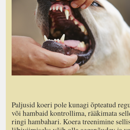
Paljusid koeri pole kunagi õpteatud reg
või hambaid kontrollima, rääkimata selle
ringi hambahari. Koera treenimine selli
läbiviimiseks võib olla aeganõudev ja va