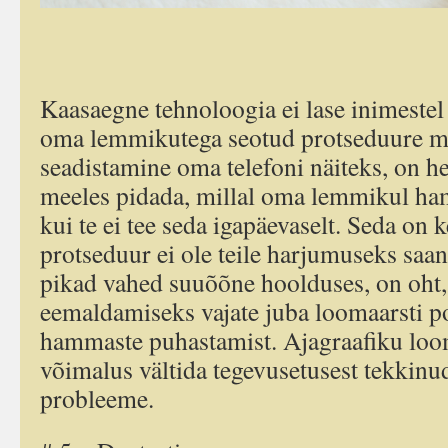
Kaasaegne tehnoloogia ei lase inimeste
oma lemmikutega seotud protseduure mi
seadistamine oma telefoni näiteks, on h
meeles pidada, millal oma lemmikul hamba
kui te ei tee seda igapäevaselt. Seda on 
protseduur ei ole teile harjumuseks saanu
pikad vahed suuõõne hoolduses, on oht,
eemaldamiseks vajate juba loomaarsti po
hammaste puhastamist. Ajagraafiku loo
võimalus vältida tegevusetusest tekkin
probleeme.