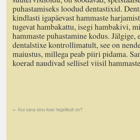
puhastamiseks loodud dentastixid. Denta
kindlasti igapäevast hammaste harjamist
tugevat hambakattu, isegi hambakivi, mi
hammaste puhastamine kodus. Jälgige, et
dentalstixe kontrollimatult, see on nend
maiustus, millega peab piiri pidama. Sa
koerad naudivad sellisel viisil hammast
←
Kui vana sinu koer tegelikult on?